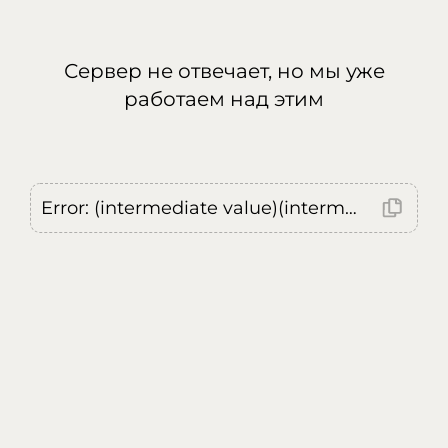
Сервер не отвечает, но мы уже
работаем над этим
Error: (intermediate value)(intermediate value)(intermediate value).replaceAll is not a function