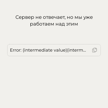
Сервер не отвечает, но мы уже
работаем над этим
Error: (intermediate value)(intermediate value)(intermediate value).replaceAll is not a function