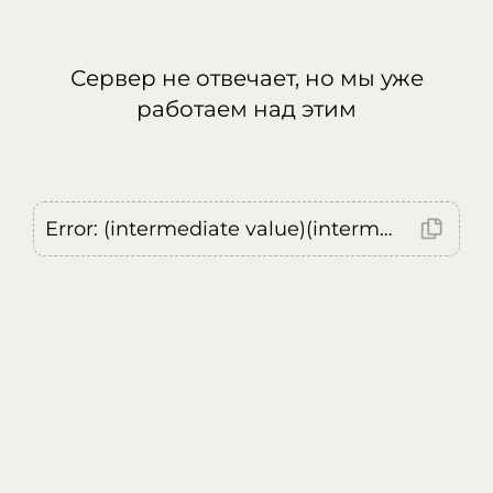
Сервер не отвечает, но мы уже
работаем над этим
Error: (intermediate value)(intermediate value)(intermediate value).replaceAll is not a function